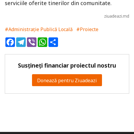
serviciile oferite tinerilor din comunitate.
ziuadeazi.md
#Administrație Publică Locală
#Proiecte
Facebook
Telegram
Viber
WhatsApp
Share
Susțineți financiar proiectul nostru
Donează pentru Ziuadeazi