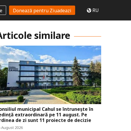
RU
te
Donează pentru Ziuadeazi
Articole similare
onsiliul municipal Cahul se întrunește în
edință extraordinară pe 11 august. Pe
rdinea de zi sunt 11 proiecte de decizie
6 August 2026