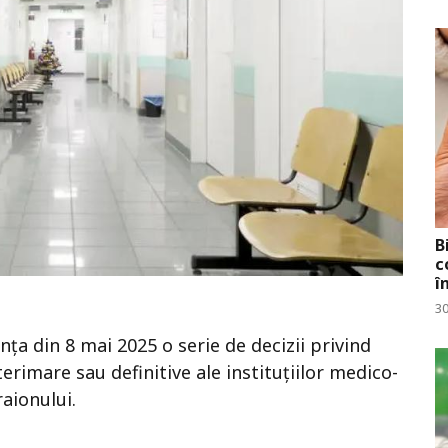
B
c
î
30
nța din 8 mai 2025 o serie de decizii privind
erimare sau definitive ale instituțiilor medico-
raionului.