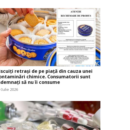
iscuiți retrași de pe piață din cauza unei
ontaminări chimice. Consumatorii sunt
ndemnați să nu îi consume
 Iulie 2026