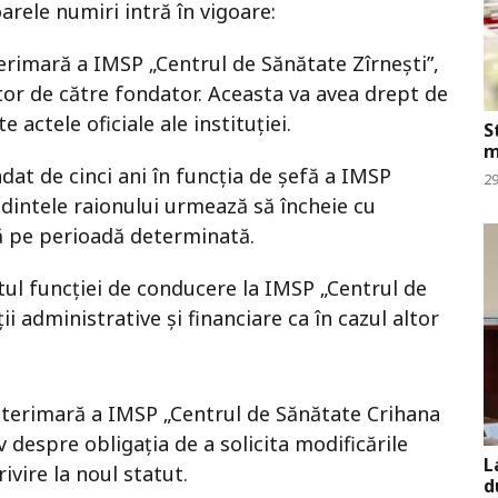
arele numiri intră în vigoare:
erimară a IMSP „Centrul de Sănătate Zîrnești”,
tor de către fondator. Aceasta va avea drept de
actele oficiale ale instituției.
S
m
at de cinci ani în funcția de șefă a IMSP
29
edintele raionului urmează să încheie cu
ă pe perioadă determinată.
tul funcției de conducere la IMSP „Centrul de
i administrative și financiare ca în cazul altor
nterimară a IMSP „Centrul de Sănătate Crihana
 despre obligația de a solicita modificările
L
ivire la noul statut.
d