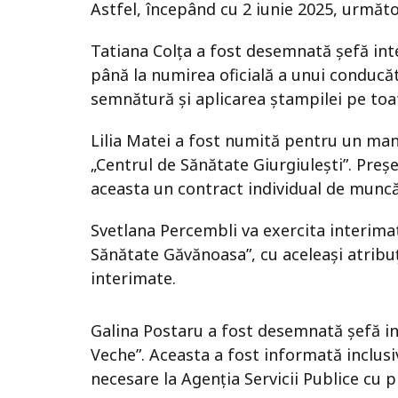
Astfel, începând cu 2 iunie 2025, următo
Tatiana Colța a fost desemnată șefă int
până la numirea oficială a unui conducă
semnătură și aplicarea ștampilei pe toate 
Lilia Matei a fost numită pentru un mand
„Centrul de Sănătate Giurgiulești”. Preș
aceasta un contract individual de munc
Svetlana Percembli va exercita interima
Sănătate Găvănoasa”, cu aceleași atribuți
interimate.
Galina Postaru a fost desemnată șefă i
Veche”. Aceasta a fost informată inclusiv
necesare la Agenția Servicii Publice cu pr