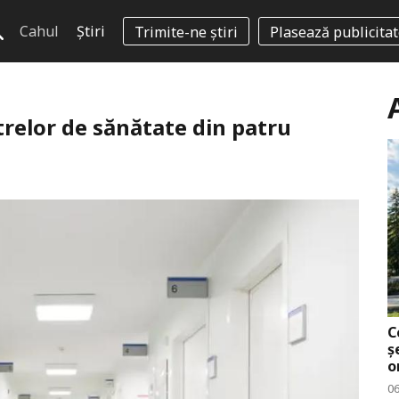
Cahul
Știri
Trimite-ne știri
Plasează publicita
relor de sănătate din patru
C
ș
o
0