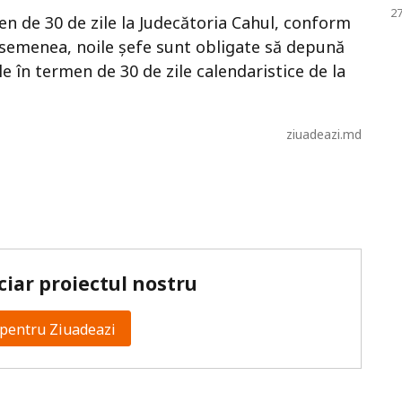
27
men de 30 de zile la Judecătoria Cahul, conform
asemenea, noile șefe sunt obligate să depună
le în termen de 30 de zile calendaristice de la
ziuadeazi.md
ciar proiectul nostru
pentru Ziuadeazi