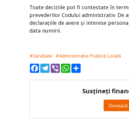
Toate deciziile pot fi contestate în ter
prevederilor Codului administrativ. De 
declarațiile de avere și interese persona
data numirii.
#Sănătate
#Administrație Publică Locală
Facebook
Telegram
Viber
WhatsApp
Share
Susțineți finan
Donează 