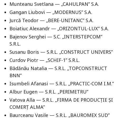
Munteanu Svetlana — „CAHULPAN” S.A.
Gangan Liubovi — „MODERNUS” S.A.
Jurcă Teodor — „BERE-UNITANC” S.A.
Boiatiuc Alexandr — „ORIZONTUL-LUX” S.A.
Bajenov Serghei — S.C. „INTERSTEPCOM”
S.R.L.
Susanu Boris — S.R.L. „CONSTRUCT UNIVERS”
Curdov Piotr — „SCHIF-1” S.R.L.
Bădănău Natalia — S.R.L. „TOPCONSTRUCT
BNN”
Isumbeli Afanasi — S.R.L. „PRACTIC-COM I.M.”
Albur Eugen — S.R.L. „PERIMETRU”
Vatova Alla — S.R.L. „FIRMA DE PRODUCȚIE ȘI
COMERȚ ALMA”
Baurceanu Vasile — S.R.L. „BAUROMEX SUD”