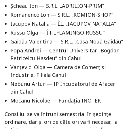
Șcheau Ion — S.R.L. „ADRILION-PRIM”
Romanenco Ion — S.R.L. „ROMION-SHOP”
Iacupov Natalia — Î.I. „IACUPOV NATALIA”
Russu Olga — Î.I. „FLAMINGO-RUSSU”
Gaidău Valentina — S.R.L. „Casa Nouă Gaidău”
Popa Andrei — Centrul Universitar „Bogdan
Petriceicu Hasdeu” din Cahul
Vanțevici Olga — Camera de Comerț și
Industrie, Filiala Cahul
Nebunu Artur — IP Incubatorul de Afaceri
din Cahul
Mocanu Nicolae — Fundația INOTEK
Consiliul se va întruni semestrial în ședințe
ordinare, dar și ori de câte ori va fi necesar, la