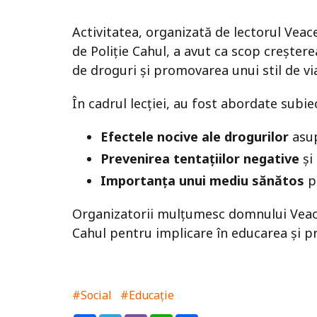
Activitatea, organizată de lectorul Vea
de Poliție Cahul, a avut ca scop creșter
de droguri și promovarea unui stil de vi
În cadrul lecției, au fost abordate subi
Efectele nocive ale drogurilor
asupr
Prevenirea tentațiilor negative
și
Importanța unui mediu sănătos
pe
Organizatorii mulțumesc domnului Veace
Cahul pentru implicare în educarea și pro
#Social
#Educație