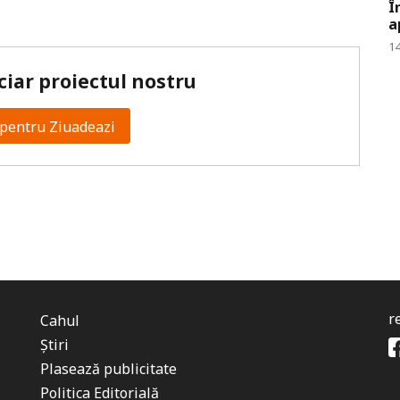
Î
a
14
ciar proiectul nostru
pentru Ziuadeazi
r
Cahul
Știri
Plasează publicitate
Politica Editorială