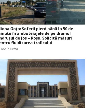
liona Goța: Șoferii pierd până la 50 de
inute în ambuteiajele de pe drumul
ndrușul de Jos – Roșu. Solicită măsuri
entru fluidizarea traficului
 ore în urmă