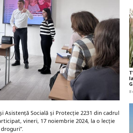
T
l
G
8 
i Asistență Socială și Protecție 2231 din cadrul
ticipat, vineri, 17 noiembrie 2024, la o lecție
droguri”.