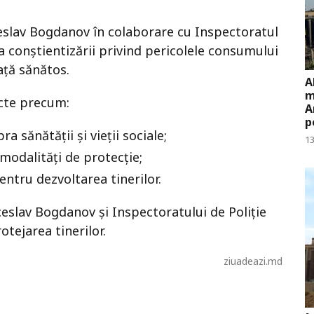
ceslav Bogdanov în colaborare cu Inspectoratul
ea conștientizării privind pericolele consumului
ață sănătos.
A
m
ecte precum:
A
p
a sănătății și vieții sociale;
13
 modalități de protecție;
ntru dezvoltarea tinerilor.
slav Bogdanov și Inspectoratului de Poliție
tejarea tinerilor.
ziuadeazi.md