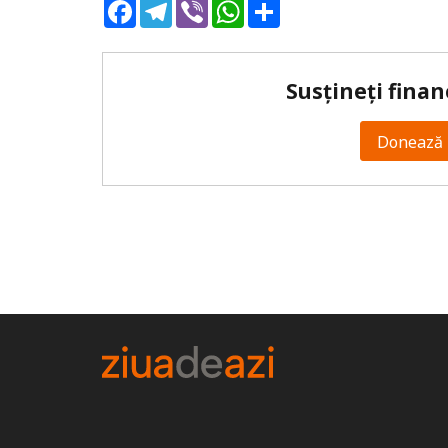
Facebook
Telegram
Viber
WhatsApp
Share
Susțineți finan
Donează 