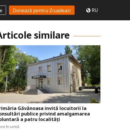
RU
te
Donează pentru Ziuadeazi
Articole similare
rimăria Găvănoasa invită locuitorii la
onsultări publice privind amalgamarea
oluntară a patru localități
ore în urmă