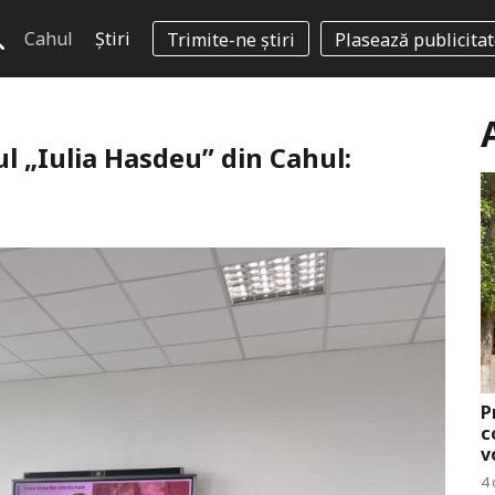
Cahul
Știri
Trimite-ne știri
Plasează publicita
ul „Iulia Hasdeu” din Cahul:
P
c
v
4 