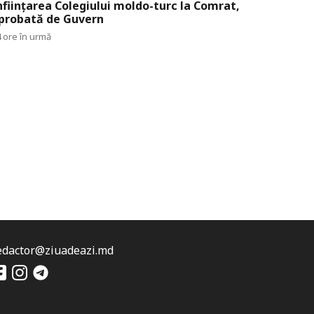
nființarea Colegiului moldo-turc la Comrat,
probată de Guvern
 ore în urmă
edactor@ziuadeazi.md