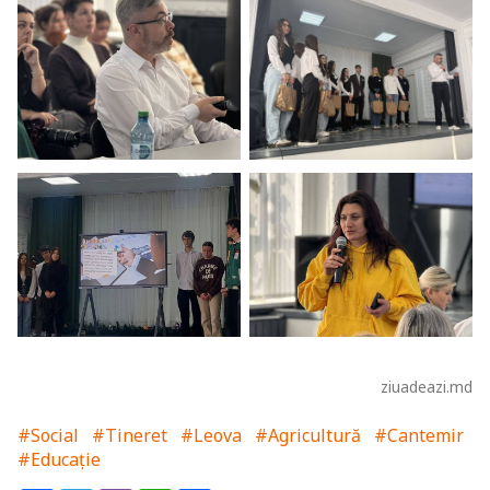
ziuadeazi.md
#Social
#Tineret
#Leova
#Agricultură
#Cantemir
#Educație