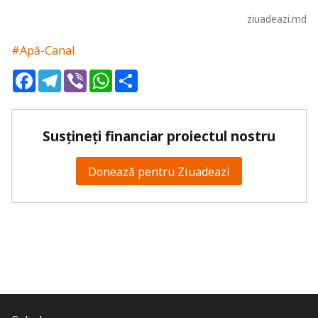
ziuadeazi.md
#Apă-Canal
Facebook
Telegram
Viber
WhatsApp
Share
Susțineți financiar proiectul nostru
Donează pentru Ziuadeazi