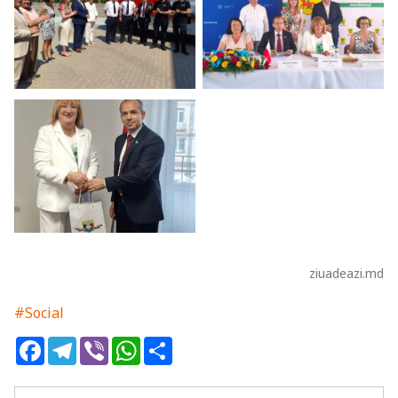
ziuadeazi.md
#Social
Facebook
Telegram
Viber
WhatsApp
Share