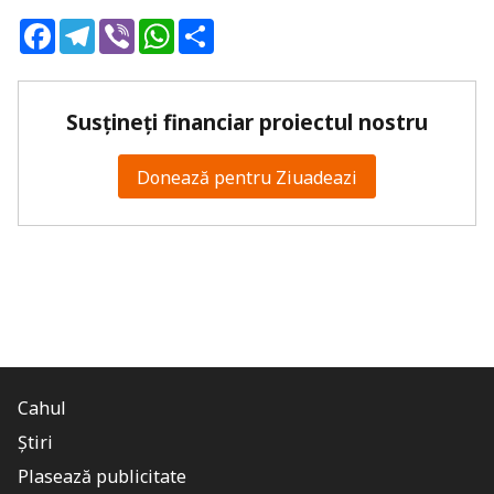
Facebook
Telegram
Viber
WhatsApp
Share
Susțineți financiar proiectul nostru
Donează pentru Ziuadeazi
Cahul
Știri
Plasează publicitate