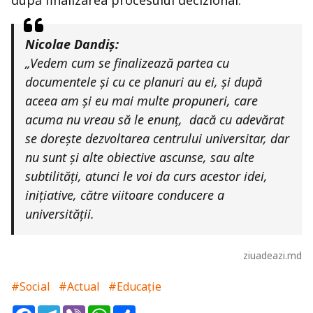
după finalizarea procesului decizional.
Nicolae Dandiș:
„Vedem cum se finalizează partea cu
documentele și cu ce planuri au ei, și după
aceea am și eu mai multe propuneri, care
acuma nu vreau să le enunț,
dacă cu adevărat
se dorește dezvoltarea centrului universitar, dar
nu sunt și alte obiective ascunse, sau alte
subtilități, atunci le voi da curs acestor idei,
inițiative, către viitoare conducere a
universității.
ziuadeazi.md
#Social
#Actual
#Educație
Facebook
Telegram
Viber
WhatsApp
Share