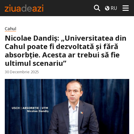
RU
Cahul
Nicolae Dandiș: „Universitatea din
Cahul poate fi dezvoltată și fără
absorbție. Acesta ar trebui să fie
ultimul scenariu”
30 Decembrie 2025