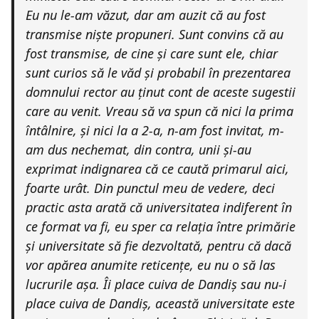
Eu nu le-am văzut, dar am auzit că au fost
transmise niște propuneri. Sunt convins că au
fost transmise, de cine și care sunt ele, chiar
sunt curios să le văd și probabil în prezentarea
domnului rector au ținut cont de aceste sugestii
care au venit. Vreau să va spun că nici la prima
întâlnire, și nici la a 2-a, n-am fost invitat, m-
am dus nechemat, din contra, unii și-au
exprimat indignarea că ce caută primarul aici,
foarte urât. Din punctul meu de vedere, deci
practic asta arată că universitatea indiferent în
ce format va fi, eu sper ca relația între primărie
și universitate să fie dezvoltată, pentru că dacă
vor apărea anumite reticențe, eu nu o să las
lucrurile așa. Îi place cuiva de Dandiș sau nu-i
place cuiva de Dandiș, această universitate este