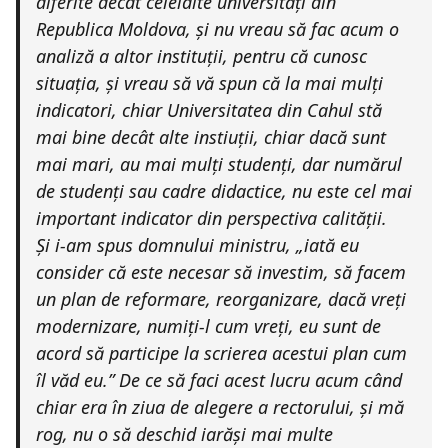
diferite decât celelalte universități din
Republica Moldova, și nu vreau să fac acum o
analiză a altor instituții, pentru că cunosc
situația, și vreau să vă spun că la mai mulți
indicatori, chiar Universitatea din Cahul stă
mai bine decât alte instiuții, chiar dacă sunt
mai mari, au mai mulți studenți, dar numărul
de studenți sau cadre didactice, nu este cel mai
important indicator din perspectiva calității.
Și i-am spus domnului ministru,
„iată eu
consider că este necesar să investim, să facem
un plan de reformare, reorganizare, dacă vreți
modernizare, numiți-l cum vreți, eu sunt de
acord să participe la scrierea acestui plan cum
îl văd eu.”
De ce să faci acest lucru acum când
chiar era în ziua de alegere a rectorului, și mă
rog, nu o să deschid iarăși mai multe