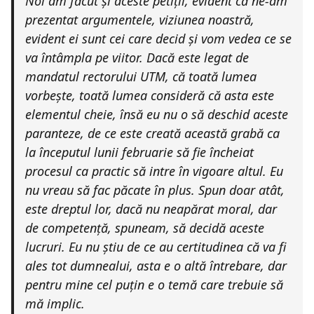
Noi am făcut și aceste petiții, evident că ne-am
prezentat argumentele, viziunea noastră,
evident ei sunt cei care decid și vom vedea ce se
va întâmpla pe viitor. Dacă este legat de
mandatul rectorului UTM, că toată lumea
vorbește, toată lumea consideră că asta este
elementul cheie, însă eu nu o să deschid aceste
paranteze, de ce este creată această grabă ca
la începutul lunii februarie să fie încheiat
procesul ca practic să intre în vigoare altul. Eu
nu vreau să fac păcate în plus. Spun doar atât,
este dreptul lor, dacă nu neapărat moral, dar
de competență, spuneam, să decidă aceste
lucruri. Eu nu știu de ce au certitudinea că va fi
ales tot dumnealui, asta e o altă întrebare, dar
pentru mine cel puțin e o temă care trebuie să
mă implic.