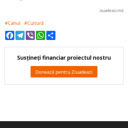
ziuadeazi.md
#Cahul
#Cultură
Facebook
Telegram
Viber
WhatsApp
Share
Susțineți financiar proiectul nostru
Donează pentru Ziuadeazi