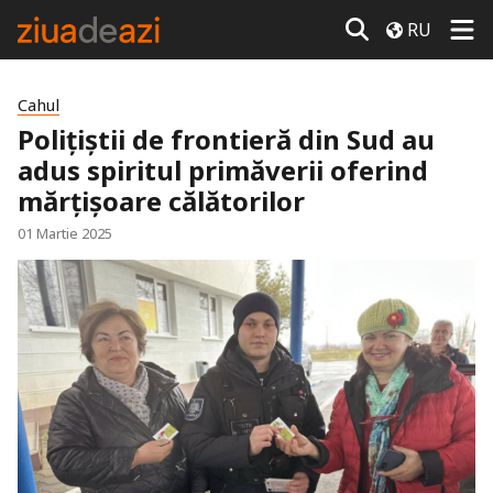
RU
Cahul
Polițiștii de frontieră din Sud au
adus spiritul primăverii oferind
mărțișoare călătorilor
01 Martie 2025