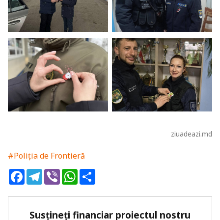
ziuadeazi.md
#Poliția de Frontieră
Facebook
Telegram
Viber
WhatsApp
Share
Susțineți financiar proiectul nostru