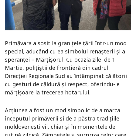
Primăvara a sosit la granițele țării într-un mod
special, aducând cu ea simbolul renașterii și al
speranței – Mărțișorul. Cu ocazia zilei de 1
Martie, polițiștii de frontieră din cadrul
Direcției Regionale Sud au întâmpinat călătorii
cu gesturi de căldură și respect, oferindu-le
mărțișoare la trecerea hotarului.
Acțiunea a fost un mod simbolic de a marca
începutul primăverii și de a păstra tradițiile
moldovenești vii, chiar și în momentele de
rutină zilnică. Zâmbetele și surpriza celor care