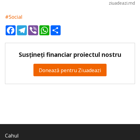
ziuadeazi.md
#Social
Facebook
Telegram
Viber
WhatsApp
Share
Susțineți financiar proiectul nostru
Donează pentru Ziuadeazi
Cahul