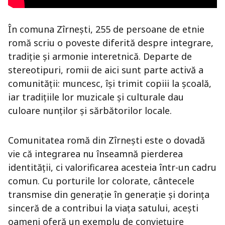
În comuna Zîrnești, 255 de persoane de etnie
romă scriu o poveste diferită despre integrare,
tradiție și armonie interetnică. Departe de
stereotipuri, romii de aici sunt parte activă a
comunității: muncesc, își trimit copiii la școală,
iar tradițiile lor muzicale și culturale dau
culoare nunților și sărbătorilor locale.
Comunitatea romă din Zîrnești este o dovadă
vie că integrarea nu înseamnă pierderea
identității, ci valorificarea acesteia într-un cadru
comun. Cu porturile lor colorate, cântecele
transmise din generație în generație și dorința
sinceră de a contribui la viața satului, acești
oameni oferă un exemplu de conviețuire