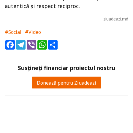
autentică și respect reciproc.
ziuadeazi.md
#Social
#Video
Facebook
Telegram
Viber
WhatsApp
Share
Susțineți financiar proiectul nostru
Donează pentru Ziuadeazi