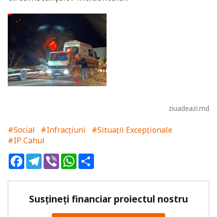
ziuadeazi.md
#Social
#Infracțiuni
#Situații Excepționale
#IP Cahul
Facebook
Telegram
Viber
WhatsApp
Share
Susțineți financiar proiectul nostru