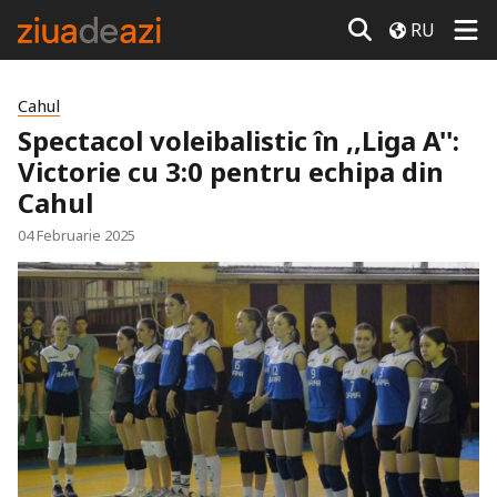
RU
Cahul
Spectacol voleibalistic în ,,Liga A'':
Victorie cu 3:0 pentru echipa din
Cahul
04 Februarie 2025