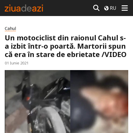
RU
Cahul
Un motociclist din raionul Cahul s-
a izbit într-o poartă. Martorii spun
că era în stare de ebrietate /VIDEO
01 Iunie 2021