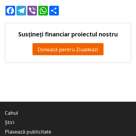
Facebook
Telegram
Viber
WhatsApp
Share
Susțineți financiar proiectul nostru
Donează pentru Ziuadeazi
Cahul
Știri
Plasează publicitate