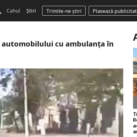
Cahul
Știri
Trimite-ne știri
Plasează publicita
 automobilului cu ambulanța în
T
R
a
a