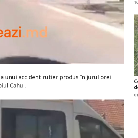
v
16
 unui accident rutier produs în jurul orei
C
iul Cahul.
d
01