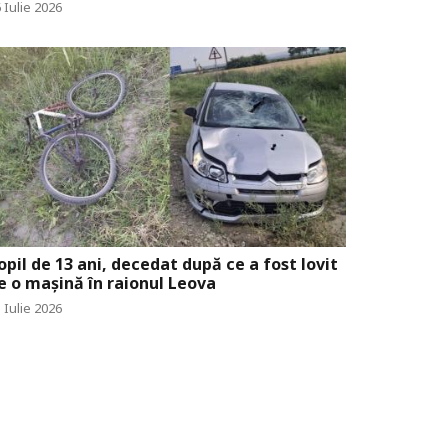
iață
 Iulie 2026
opil de 13 ani, decedat după ce a fost lovit
e o mașină în raionul Leova
 Iulie 2026