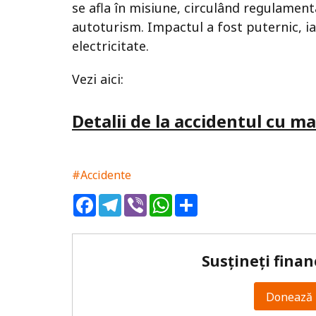
se afla în misiune, circulând regulamenta
autoturism. Impactul a fost puternic, i
electricitate.
Vezi aici:
Detalii de la accidentul cu 
#Accidente
Facebook
Telegram
Viber
WhatsApp
Share
Susțineți finan
Donează 