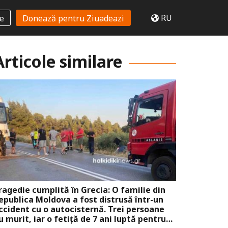
RU
te
Donează pentru Ziuadeazi
Articole similare
ragedie cumplită în Grecia: O familie din
epublica Moldova a fost distrusă într-un
ccident cu o autocisternă. Trei persoane
u murit, iar o fetiță de 7 ani luptă pentru