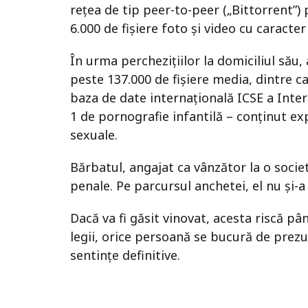
rețea de tip peer-to-peer („Bittorrent”) 
6.000 de fișiere foto și video cu caracter
În urma perchezițiilor la domiciliul său,
peste 137.000 de fișiere media, dintre c
baza de date internațională ICSE a Interp
1 de pornografie infantilă – conținut exp
sexuale.
Bărbatul, angajat ca vânzător la o soci
penale. Pe parcursul anchetei, el nu și-a
Dacă va fi găsit vinovat, acesta riscă pâ
legii, orice persoană se bucură de prez
sentințe definitive.