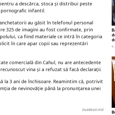
pentru a descărca, stoca și distribui peste
 pornografic infantil.
 anchetatorii au găsit în telefonul personal
are 325 de imagini au fost confirmate, prin
B
d
olului, ca fiind materiale ce intră în categoria
d
licit în care apar copii sau reprezentări
o 
etate comercială din Cahul, nu are antecedente
 recunoscut vina și a refuzat să facă declarații.
nă la 3 ani de închisoare. Reamintim că, potrivit
umția de nevinovăție până la pronunțarea unei
ziuadeazi.md
B