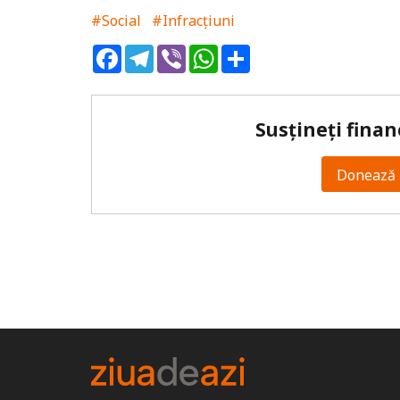
#Social
#Infracțiuni
Facebook
Telegram
Viber
WhatsApp
Share
Susțineți finan
Donează 