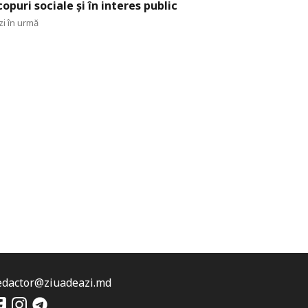
copuri sociale și în interes public
zi în urmă
edactor@ziuadeazi.md