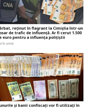
ărbat, reținut în flagrant la Cimișlia într-un
osar de trafic de influență. Ar fi cerut 1.500
e euro pentru a influența polițiștii
zi în urmă
unurile și banii confiscați vor fi utilizați în