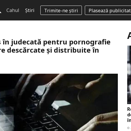
Cahul
Știri
Trimite-ne știri
Plasează publicita
s în judecată pentru pornografie
re descărcate și distribuite în
R
d
î
o 