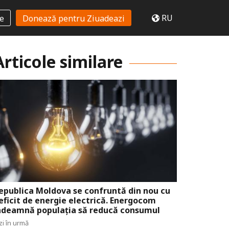
RU
te
Donează pentru Ziuadeazi
Articole similare
epublica Moldova se confruntă din nou cu
eficit de energie electrică. Energocom
ndeamnă populația să reducă consumul
zi în urmă