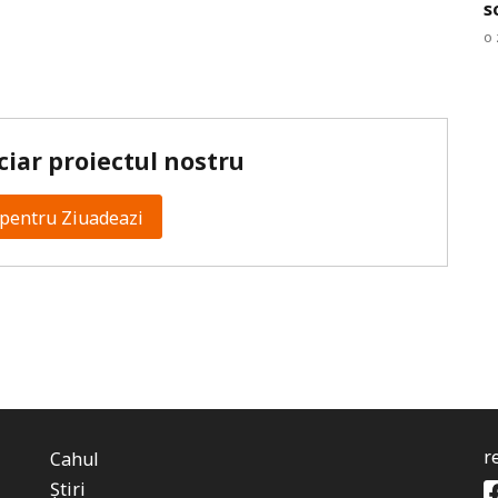
s
o 
ciar proiectul nostru
pentru Ziuadeazi
r
Cahul
Știri