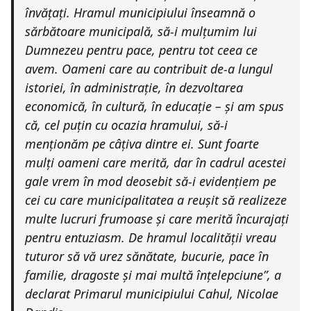
învățați. Hramul municipiului înseamnă o
sărbătoare municipală, să-i mulțumim lui
Dumnezeu pentru pace, pentru tot ceea ce
avem. Oameni care au contribuit de-a lungul
istoriei, în administrație, în dezvoltarea
economică, în cultură, în educație – și am spus
că, cel puțin cu ocazia hramului, să-i
menționăm pe câțiva dintre ei. Sunt foarte
mulți oameni care merită, dar în cadrul acestei
gale vrem în mod deosebit să-i evidențiem pe
cei cu care municipalitatea a reușit să realizeze
multe lucruri frumoase și care merită încurajați
pentru entuziasm. De hramul localității vreau
tuturor să vă urez sănătate, bucurie, pace în
familie, dragoste și mai multă înțelepciune”, a
declarat Primarul municipiului Cahul, Nicolae