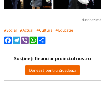
ziuadeazi.md
#Social
#Actual
#Cultură
#Educație
Facebook
Telegram
Viber
WhatsApp
Share
Susțineți financiar proiectul nostru
Donează pentru Ziuadeazi