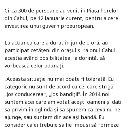
Circa 300 de persoane au venit în Piaţa horelor
din Cahul, pe 12 ianuarie curent, pentru a cere
investirea unui guvern proeuropean.
La acţiunea care a durat în jur de o oră, au
participat cetăţeni din oraşul şi raionul Cahul,
aceştia având posibilitatea, la dorinţă, să
vorbească celor adunaţi.
„Aceasta situaţie nu mai poate fi tolerată. Eu
categoric nu sunt de acord cu cei care strigă
„jos conducerea!”, „jos bandiţii”. În 2014 noi
suntem acei care am votat aceşti oameni şi daţi
să privim în oglindă şi să spunem că ceva nu ne
ajunge, sau suntem din aceiaşi bandă. Eu
consider ca ei trebuie sa fie impuşi să formeze