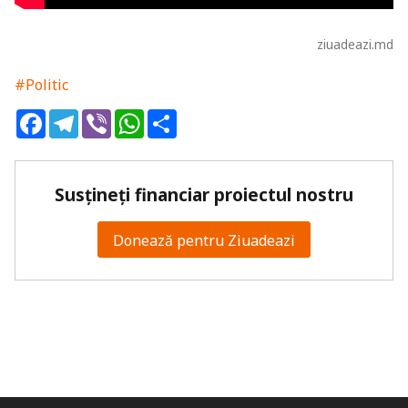
ziuadeazi.md
#Politic
Facebook
Telegram
Viber
WhatsApp
Share
Susțineți financiar proiectul nostru
Donează pentru Ziuadeazi