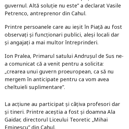
guvernul. Altă soluţie nu este” a declarat Vasile
Petrenco, antreprenor din Cahul.
Printre persoanele care au ieşit în Piaţă au fost
observaţi şi funcţionari publici, aleşi locali dar
şi angajaţi a mai multor întreprinderi.
Ion Pralea, Primarul satului Andruşul de Sus ne-
a comunicat că a venit pentru a solicita:
„crearea unui guvern proeuropean, ca să nu
mergem în anticipate pentru ca vom avea
cheltuieli suplimentare”.
La acţiune au participat şi câţiva profesori dar
şi tineri. Printre aceştia a fost şi doamna Ala
Gaidar, directorul Liceului Teoretic „Mihai
Eminescu” din Cahul.