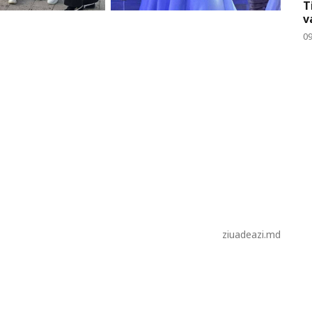
T
v
09
ziuadeazi.md