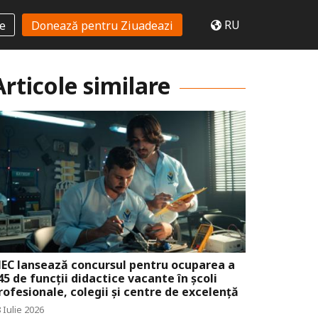
RU
te
Donează pentru Ziuadeazi
Articole similare
EC lansează concursul pentru ocuparea a
45 de funcții didactice vacante în școli
rofesionale, colegii și centre de excelență
 Iulie 2026