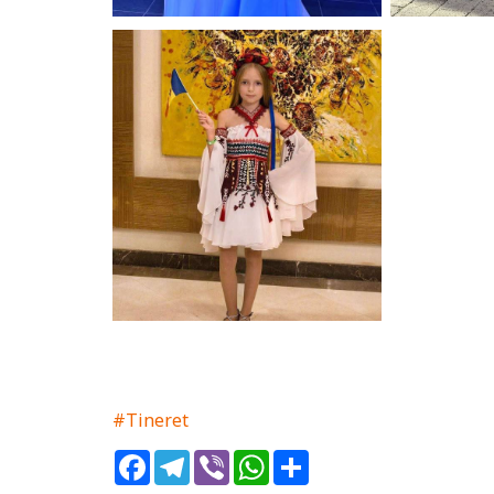
#Tineret
Facebook
Telegram
Viber
WhatsApp
Share