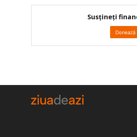
Susțineți finan
Donează 