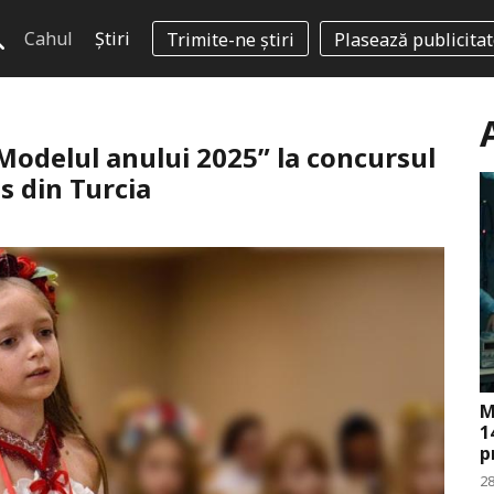
Cahul
Știri
Trimite-ne știri
Plasează publicita
odelul anului 2025” la concursul
s din Turcia
M
1
p
28