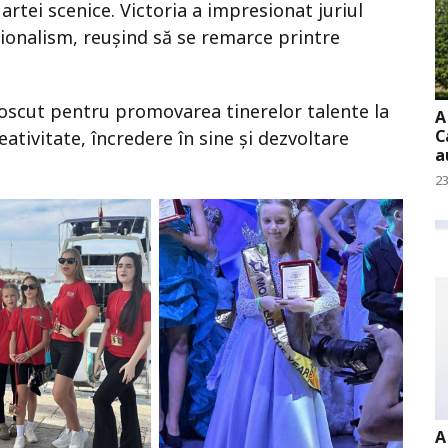
artei scenice. Victoria a impresionat juriul
sionalism, reușind să se remarce printre
oscut pentru promovarea tinerelor talente la
A
C
ativitate, încredere în sine și dezvoltare
a
23
A