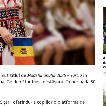
A
d
c
27
inut titlul de
Modelul anului 2025 – Turcia
în
nal Golden Star Kids, desfășurat în perioada 30
5 țări, oferindu-le copiilor o platformă de