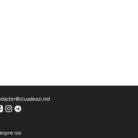
edactor@ziuadeazi.md
espre noi