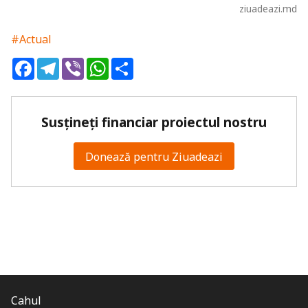
ziuadeazi.md
#Actual
Facebook
Telegram
Viber
WhatsApp
Share
Susțineți financiar proiectul nostru
Donează pentru Ziuadeazi
Cahul