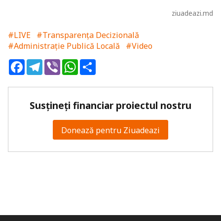
ziuadeazi.md
#LIVE
#Transparența Decizională
#Administrație Publică Locală
#Video
Facebook
Telegram
Viber
WhatsApp
Share
Susțineți financiar proiectul nostru
Donează pentru Ziuadeazi