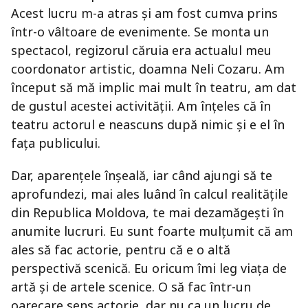
Acest lucru m-a atras și am fost cumva prins
într-o vâltoare de evenimente. Se monta un
spectacol, regizorul căruia era actualul meu
coordonator artistic, doamna Neli Cozaru. Am
început să mă implic mai mult în teatru, am dat
de gustul acestei activității. Am înțeles că în
teatru actorul e neascuns după nimic și e el în
fața publicului.
Dar, aparențele înșeală, iar când ajungi să te
aprofundezi, mai ales luând în calcul realitățile
din Republica Moldova, te mai dezamăgești în
anumite lucruri. Eu sunt foarte mulțumit că am
ales să fac actorie, pentru că e o altă
perspectivă scenică. Eu oricum îmi leg viața de
artă și de artele scenice. O să fac într-un
oarecare sens actorie, dar nu ca un lucru de