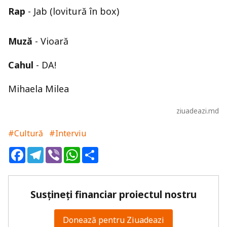
Rap
- Jab (lovitură în box)
Muză
- Vioară
Cahul
- DA!
Mihaela Milea
ziuadeazi.md
#Cultură
#Interviu
Facebook
Telegram
Viber
WhatsApp
Share
Susțineți financiar proiectul nostru
Donează pentru Ziuadeazi