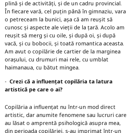
plină și de activități, și de un cadru provincial.
În fiecare vară, cel puțin până în gimnaziu, vara
o petreceam la bunici, așa că am reușit să
cunosc și aspecte ale vieții de la țară. Acolo am
reușit să merg și cu oile, și după oi, și după
vacă, și cu bobocii, și toată romantica aceasta.
Am avut o copilărie de cartier de la marginea
orașului, cu drumuri mai rele, cu umblat
haimanaua, cu bătut mingea.
-
Crezi că a influențat copilăria ta latura
artistică pe care o ai?
Copilăria a influențat nu într-un mod direct
artistic, dar anumite fenomene sau lucruri care
au lăsat o amprentă psihologică asupra mea,
din perioada copilăriei, s-au imprimat într-un