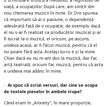
o schimbare bruscă a mediului, a regimului de
viață, a ocupațiilor. După care, am simțit din
nou chemarea muzicii în mine. Dr. Dre spunea
că important să ai o pasiune, o dependență
adevărată față de o ocupație, de exemplu dacă
el nu s-ar fi realizat ca producător muzical și ar
fi lucrat la o muzică, el oricum, pe ascuns,
undeva acasă, ar fi făcut muzică, pentru că el
nu poate fără asta. Același lucru e și la mine.
Chiar dacă eu nu m-am dus la muzică, dar fac
artă teatrală, oricum fac muzică, pentru că asta
e undeva mai adânc în mine.
-
Ai spus că scriai versuri, dar cine se ocupa
de textele pieselor în ambele trupe?
Când eram în „Anxiety”, în mare proporție,