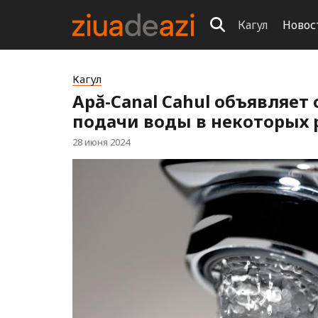
Кагул
Новос
Кагул
Apă-Canal Cahul объявляе
подачи воды в некоторых 
28 июня 2024