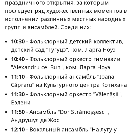
праздничного открытия, за которым
последует ряд художественных моментов в
исполнении различных местных народных
групп и ансамблей. Среди них:
10:30
- Фольклорный детский коллектив,
детский сад "Гугуцэ", ком. Ларга Ноуэ
10:40
- Фольклорный оркестр гимназии
"Alexandru cel Bun", ком. Ларга Ноуэ
11:10
- Фольклорный ансамбль "Ioana
Căpraru" из Культурного центра Котихана
11:30
- Фольклорный оркестр "Vălenășii",
Вэлени
11:50
- Ансамбль "Dor Strămoșșesc" ,
Андрушул де Жос
12:10
- Вокальный ансамбль "На лугу у