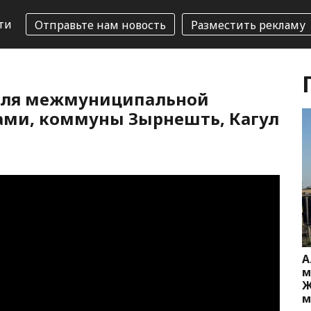
ти
Отправьте нам новость
Разместить рекламу
 для межмуниципальной
ами, коммуны Зырнешть, Кагул
А
м
Ж
м