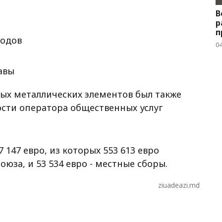
В
р
п
ходов
04
авы
х металлических элементов был также
ости оператора общественных услуг
147 евро, из которых 553 613 евро
юза, и 53 534 евро - местные сборы.
ziuadeazi.md