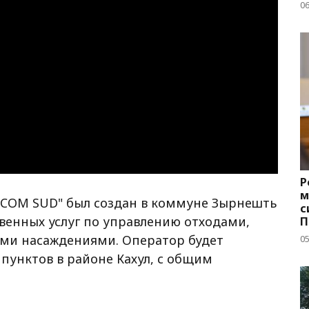
д
06
Р
м
VCOM SUD" был создан в коммуне Зырнешть
с
венных услуг по управлению отходами,
П
с
ми насаждениями. Оператор будет
05
 пунктов в районе Кахул, с общим