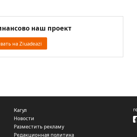
нансово наш проект
ать на Ziuadeazi
r
Кагул
Новости
Разместить рекламу
Редакционная политика