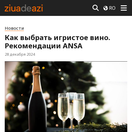
RO
Новости
Как выбрать игристое вино.
Рекомендации ANSA
28 декабря 2024