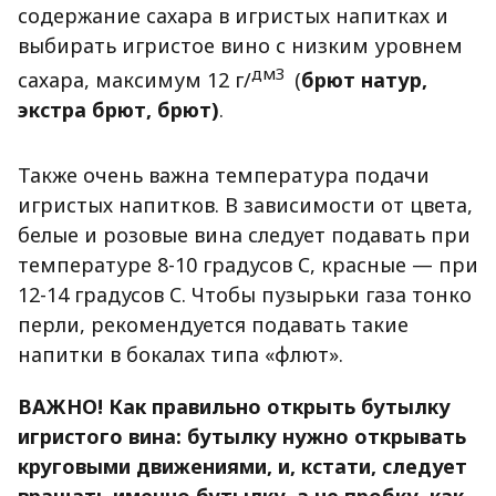
содержание сахара в игристых напитках и
выбирать игристое вино с низким уровнем
дм3
сахара, максимум 12 г/
(
брют натур,
экстра брют, брют)
.
Также очень важна температура подачи
игристых напитков. В зависимости от цвета,
белые и розовые вина следует подавать при
температуре 8-10 градусов C, красные — при
12-14 градусов C. Чтобы пузырьки газа тонко
перли, рекомендуется подавать такие
напитки в бокалах типа «флют».
ВАЖНО! Как правильно открыть бутылку
игристого вина: бутылку нужно открывать
круговыми движениями, и, кстати, следует
вращать именно бутылку, а не пробку, как