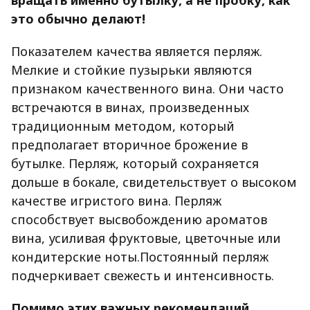
это обычно делают!
Показателем качества является перляж.
Мелкие и стойкие пузырьки являются
признаком качественного вина. Они часто
встречаются в винах, произведенных
традиционным методом, который
предполагает вторичное брожение в
бутылке. Перляж, который сохраняется
дольше в бокале, свидетельствует о высоком
качестве игристого вина. Перляж
способствует высвобождению ароматов
вина, усиливая фруктовые, цветочные или
кондитерские ноты.
Постоянный перляж
подчеркивает свежесть и интенсивность.
Помимо этих важных рекомендаций,