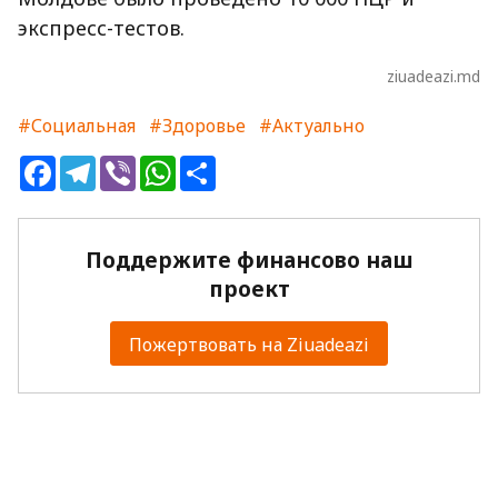
экспресс-тестов.
ziuadeazi.md
#Социальная
#Здоровье
#Актуально
Facebook
Telegram
Viber
WhatsApp
Share
Поддержите финансово наш
проект
Пожертвовать на Ziuadeazi