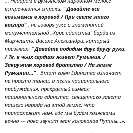
…
Недаром в румынском народном мелосе
встречаются строки: “
Давайте все
возьмёмся в хоровод / При свете этого
костра”
, не говоря уже о знаменитой,
монументальной „Хоре единства” барда из
Мирчешть, Василе Александри, который
призывал: “
Давайте подадим друг другу руки,
/ Те, в чьих сердцах живет Румыния, /
Закружим хоровод братства / На земле
Румынии…”
. Этот гимн Единства означает
не просто танец, а песнь национального
пробуждения, прекрасный символ
национального единства, священного завета
нашего народа на этой земле, что
принадлежит нам, где мы будем хозяевами
вечно — пока звучит звон колоколов Путны…».