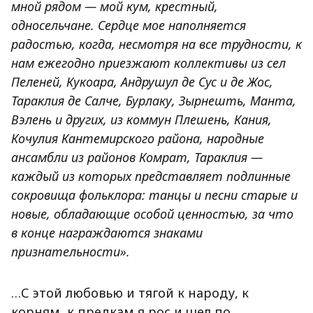
мной рядом — мой кум, крестный,
односельчане.
Сердце мое наполняется
радостью, когда, несмотря на все трудности, к
нам ежегодно приезжают коллективы из сел
Пеленей, Кукоара, Андрушул де Сус и де Жос,
Тараклия де Салче, Бурлаку, Зырнешть, Манта,
Вэлень и других, из коммун Плешень, Кания,
Кочулия Кантемирского района, народные
ансамбли из районов Комрат, Тараклия —
каждый из которых представляет подлинные
сокровища фольклора: танцы и песни старые и
новые, обладающие особой ценностью, за что
в конце награждаются знаками
признательности».
…С этой любовью и тягой к народу, к
корням, к предкам я рос и шел по