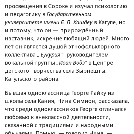
просвещения в Сороке и изучал психологию
и педагогику в
Государственном
университете имени Б. П. Хашдеу
в Кагуле, но
и потому, что он — прирождённый
наставник, искренне любящий людей. Много
лет он является душой этнофольклорного
коллектива „
Букурия
”, руководителем
вокальной группы
„Иоан Водэ”
в Центре
детского творчества села Зырнешты,
Кагульского района.
Бывшая одноклассница Георге Райку из
школы села Кания, Нина Симион, рассказала,
что среди одноклассников Георге отличался
любовью к внеклассной деятельности,
связанной с традициями и народными
обычаями. Помню, — говорит Нина, —