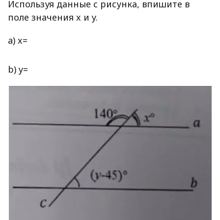
Используя данные с рисунка, впишите в
поле значения x и y.
a) x=
b) y=