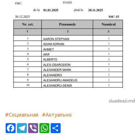
ziuadeazi.md
#Социальная
#Актуально
Facebook
Telegram
Viber
WhatsApp
Share