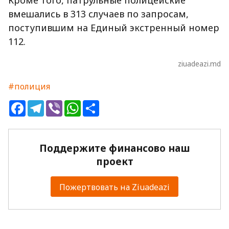
Кроме того, патрульные полицейские
вмешались в 313 случаев по запросам,
поступившим на Единый экстренный номер
112.
ziuadeazi.md
#полиция
Facebook
Telegram
Viber
WhatsApp
Share
Поддержите финансово наш
проект
Пожертвовать на Ziuadeazi