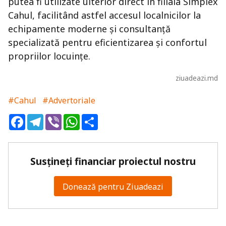
putea fi utilizate ulterior direct în filiala Simplex
Cahul, facilitând astfel accesul localnicilor la
echipamente moderne și consultanță
specializată pentru eficientizarea și confortul
propriilor locuințe.
ziuadeazi.md
#Cahul
#Advertoriale
Facebook
Telegram
Viber
WhatsApp
Share
Susțineți financiar proiectul nostru
Donează pentru Ziuadeazi