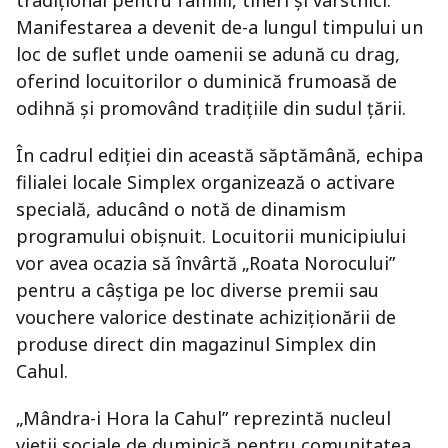
tradițional pentru familii, tineri și vârstnici.
Manifestarea a devenit de-a lungul timpului un
loc de suflet unde oamenii se adună cu drag,
oferind locuitorilor o duminică frumoasă de
odihnă și promovând tradițiile din sudul țării.
În cadrul ediției din această săptămână, echipa
filialei locale Simplex organizează o activare
specială, aducând o notă de dinamism
programului obișnuit. Locuitorii municipiului
vor avea ocazia să învârtă „Roata Norocului”
pentru a câștiga pe loc diverse premii sau
vouchere valorice destinate achiziționării de
produse direct din magazinul Simplex din
Cahul.
„Mândra-i Hora la Cahul” reprezintă nucleul
vieții sociale de duminică pentru comunitatea