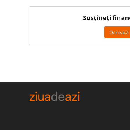
Susțineți finan
Donează 