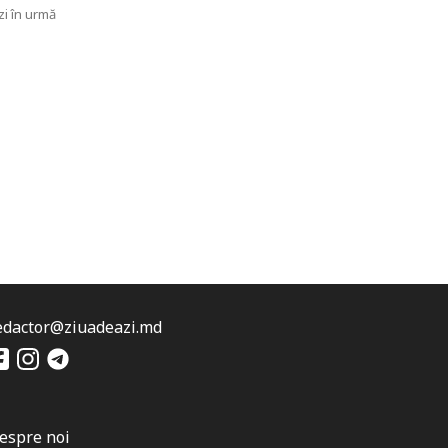
zi în urmă
edactor@ziuadeazi.md
espre noi