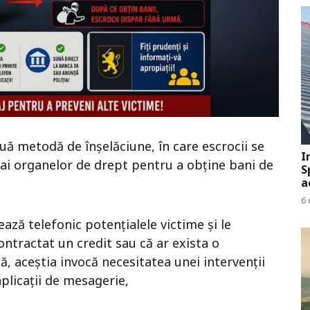
ouă metodă de înșelăciune, în care escrocii se
I
 ai organelor de drept pentru a obține bani de
S
a
6 
tează telefonic potențialele victime și le
ontractat un credit sau că ar exista o
ă, aceștia invocă necesitatea unei intervenții
aplicații de mesagerie,