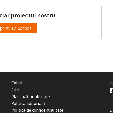
o 
ciar proiectul nostru
pentru Ziuadeazi
r
Cahul
Știri
Plasează publicitate
Politica Editorială
Politica de confidențialitate
D