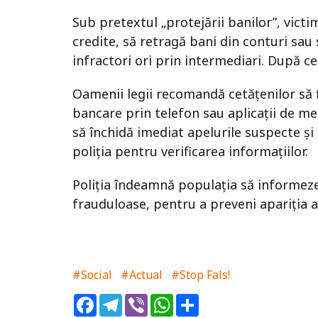
Sub pretextul „protejării banilor”, vict
credite, să retragă bani din conturi sau
infractori ori prin intermediari. După ce
Oamenii legii recomandă cetățenilor să f
bancare prin telefon sau aplicații de m
să închidă imediat apelurile suspecte și 
poliția pentru verificarea informațiilor.
Poliția îndeamnă populația să informeze
frauduloase, pentru a preveni apariția a
#Social
#Actual
#Stop Fals!
Facebook
Telegram
Viber
WhatsApp
Share