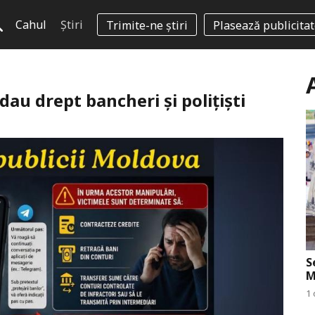
Cahul
Știri
Trimite-ne știri
Plasează publicita
 dau drept bancheri și polițiști
S
M
1 