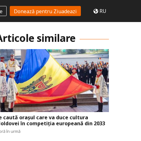
RU
te
Donează pentru Ziuadeazi
Articole similare
e caută orașul care va duce cultura
oldovei în competiția europeană din 2033
oră în urmă