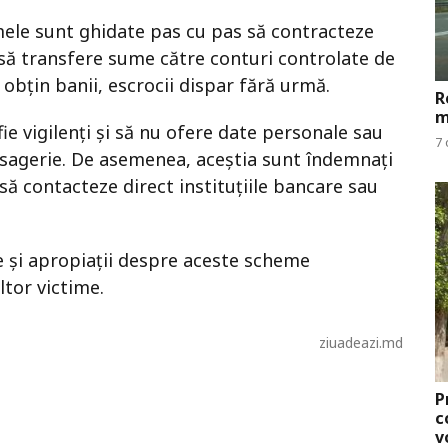
imele sunt ghidate pas cu pas să contracteze
 să transfere sume către conturi controlate de
 obțin banii, escrocii dispar fără urmă.
R
m
ie vigilenți și să nu ofere date personale sau
7 
esagerie. De asemenea, aceștia sunt îndemnați
să contacteze direct instituțiile bancare sau
 și apropiații despre aceste scheme
ltor victime.
ziuadeazi.md
P
c
v