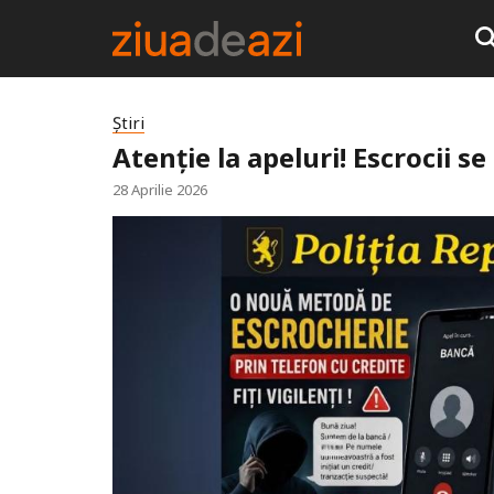
Știri
Atenție la apeluri! Escrocii se
28 Aprilie 2026