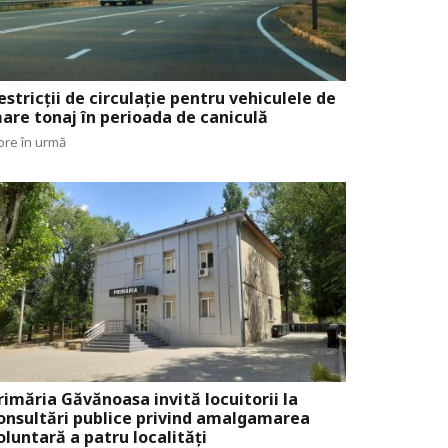
estricții de circulație pentru vehiculele de
are tonaj în perioada de caniculă
ore în urmă
rimăria Găvănoasa invită locuitorii la
onsultări publice privind amalgamarea
oluntară a patru localități