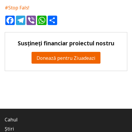
#Stop Fals!
Facebook
Telegram
Viber
WhatsApp
Share
Susțineți financiar proiectul nostru
Donează pentru Ziuadeazi
Cahul
Știri