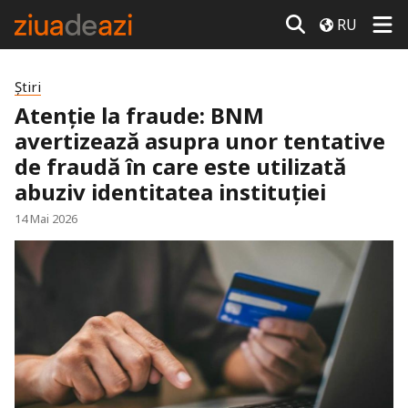
RU
Știri
Atenție la fraude: BNM
avertizează asupra unor tentative
de fraudă în care este utilizată
abuziv identitatea instituției
14 Mai 2026