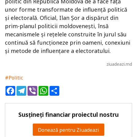
politic din Republica Moldova de a face față
unor forme transformate de influență politică
și electorală. Oficial, Ilan Șor a dispărut din
prim-planul politicii moldovenești, însă
mecanismele și rețelele construite în jurul său
continuă să funcționeze prin oameni, conexiuni
și metode de influențare a electoratului.
ziuadeazi.md
#Politic
Facebook
Telegram
Viber
WhatsApp
Share
Susțineți financiar proiectul nostru
Donează pentru Ziuadeazi