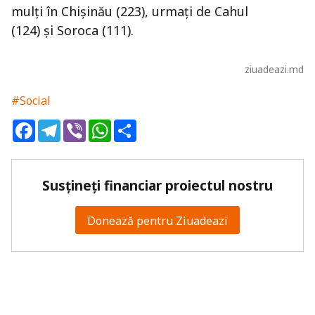
mulți în Chișinău (223), urmați de Cahul
(124) și Soroca (111).
ziuadeazi.md
#Social
Facebook
Telegram
Viber
WhatsApp
Share
Susțineți financiar proiectul nostru
Donează pentru Ziuadeazi