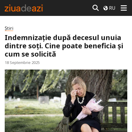
RU
Știri
Indemnizație după decesul unuia
dintre soți. Cine poate beneficia și
cum se solicită
18 Septembrie 2025