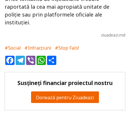
raportată la cea mai apropiată unitate de
poliție sau prin platformele oficiale ale
instituției.
ziuadeazi.md
#Social
#Infracțiuni
#Stop Fals!
Facebook
Telegram
Viber
WhatsApp
Share
Susțineți financiar proiectul nostru
Donează pentru Ziuadeazi