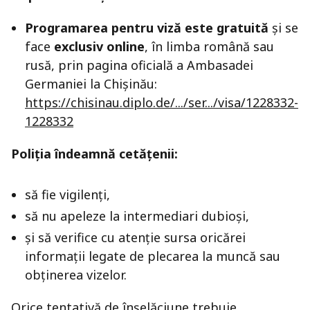
Programarea pentru viză este gratuită
și se
face
exclusiv online
, în limba română sau
rusă, prin pagina oficială a Ambasadei
Germaniei la Chișinău:
https://chisinau.diplo.de/.../ser.../visa/1228332-
1228332
Poliția îndeamnă cetățenii:
să fie vigilenți,
să nu apeleze la intermediari dubioși,
și să verifice cu atenție sursa oricărei
informații legate de plecarea la muncă sau
obținerea vizelor.
Orice tentativă de înșelăciune trebuie