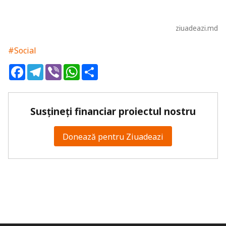
ziuadeazi.md
#Social
Facebook
Telegram
Viber
WhatsApp
Share
Susțineți financiar proiectul nostru
Donează pentru Ziuadeazi