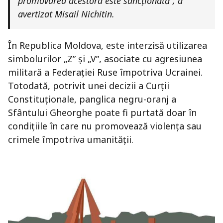
promovarea acestora este sancționată”, a
avertizat Misail Nichitin.
În Republica Moldova, este interzisă utilizarea
simbolurilor „Z” și „V”, asociate cu agresiunea
militară a Federației Ruse împotriva Ucrainei.
Totodată, potrivit unei decizii a Curții
Constituționale, panglica negru-oranj a
Sfântului Gheorghe poate fi purtată doar în
condițiile în care nu promovează violența sau
crimele împotriva umanității.