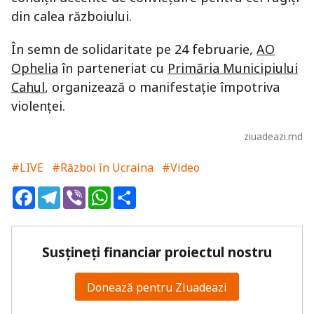
din calea războiului.
În semn de solidaritate pe 24 februarie,
AO
Ophelia
în parteneriat cu
Primăria Municipiului
Cahul
, organizează o manifestație împotriva
violenței.
ziuadeazi.md
#LIVE
#Război în Ucraina
#Video
Facebook
Telegram
Viber
WhatsApp
Share
Susțineți financiar proiectul nostru
Donează pentru Ziuadeazi