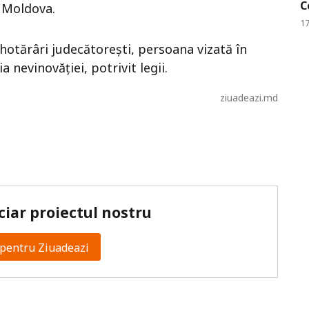
C
ii Moldova.
17
hotărâri judecătorești, persoana vizată în
nevinovăției, potrivit legii.
ziuadeazi.md
ciar proiectul nostru
pentru Ziuadeazi