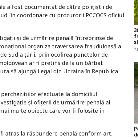
ale a fost documentat de către polițiștii de
 Sud, în coordonare cu procurorii PCCOCS oficiul
3
f
igații și de urmărire penală întreprinse de
s
un conațional organiza traversarea frauduloasă a
21
de Sud a țării, prin ocolirea punctelor de
 moldovean ar fi pretins de la un bărbat
juta să ajungă ilegal din Ucraina în Republica
perchezițiilor efectuate la domiciliul
vestigație și ofițerii de urmărire penală ai
mai multe obiecte care vor fi folosite în
P
a fi atras la răspundere penală conform art.
d