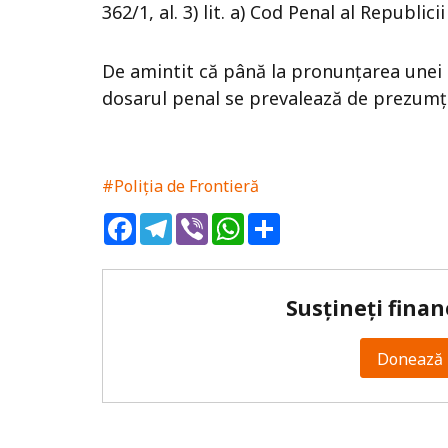
362/1, al. 3) lit. a) Cod Penal al Republic
De amintit că până la pronunțarea unei 
dosarul penal se prevalează de prezumția 
#Poliția de Frontieră
Facebook
Telegram
Viber
WhatsApp
Share
Susțineți finan
Donează 