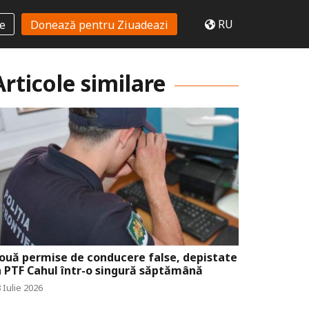
RU
te
Donează pentru Ziuadeazi
Articole similare
ouă permise de conducere false, depistate
a PTF Cahul într-o singură săptămână
 Iulie 2026