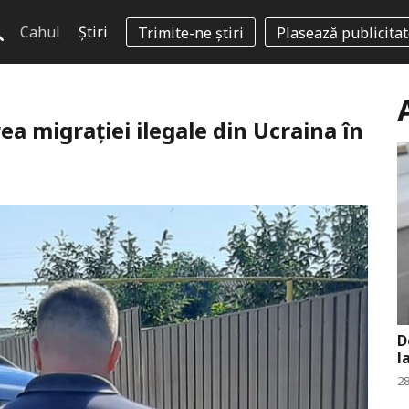
Cahul
Știri
Trimite-ne știri
Plasează publicita
ea migrației ilegale din Ucraina în
D
l
28