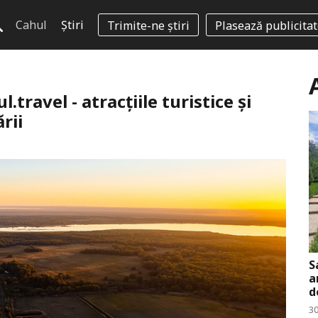
Cahul
Știri
Trimite-ne știri
Plasează publicita
travel - atracțiile turistice și
rii
S
a
d
30