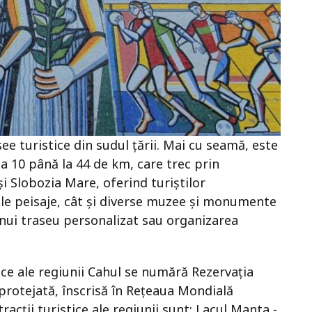
ee turistice din sudul țării. Mai cu seamă, este
a 10 până la 44 de km, care trec prin
și Slobozia Mare, oferind turiștilor
le peisaje, cât și diverse muzee și monumente
a unui traseu personalizat sau organizarea
tice ale regiunii Cahul se numără Rezervația
e protejată, înscrisă în Rețeaua Mondială
racții turistice ale regiunii sunt: Lacul Manta -