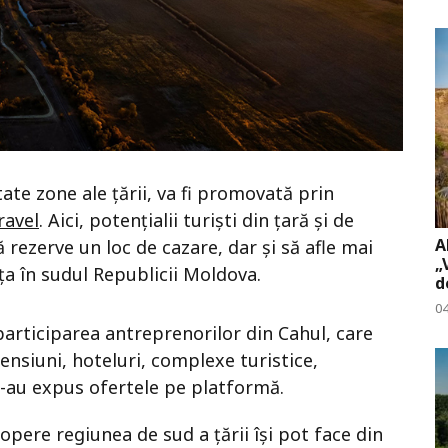
ate zone ale țării, va fi promovată prin
ravel
. Aici, potențialii turiști din țară și de
A
 rezerve un loc de cazare, dar și să afle mai
„
a în sudul Republicii Moldova.
d
04
participarea antreprenorilor din Cahul, care
pensiuni, hoteluri, complexe turistice,
i-au expus ofertele pe platformă.
copere regiunea de sud a țării își pot face din