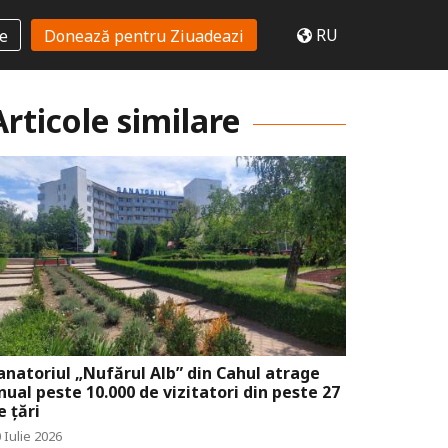
RU
te
Donează pentru Ziuadeazi
Articole similare
anatoriul „Nufărul Alb” din Cahul atrage
nual peste 10.000 de vizitatori din peste 27
e țări
 Iulie 2026