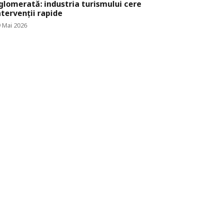
glomerată: industria turismului cere
ntervenții rapide
 Mai 2026