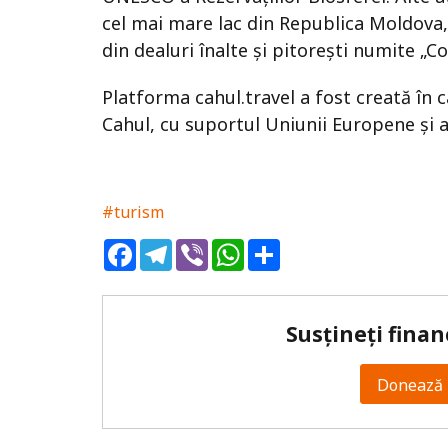
cel mai mare lac din Republica Moldova,
din dealuri înalte și pitorești numite „Co
Platforma cahul.travel a fost creată în 
Cahul, cu suportul Uniunii Europene și a
#turism
Facebook
Telegram
Viber
WhatsApp
Share
Susțineți finan
Donează 