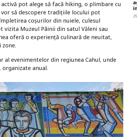
a
 activă pot alege să facă hiking, o plimbare cu
i
e vor să descopere tradițiile locului pot
29
împletirea coșurilor din nuiele, culesul
 vizita Muzeul Pâinii din satul Văleni sau
nea oferă o experiență culinară de neuitat,
i zone.
dar al evenimentelor din regiunea Cahul, unde
i, organizate anual.