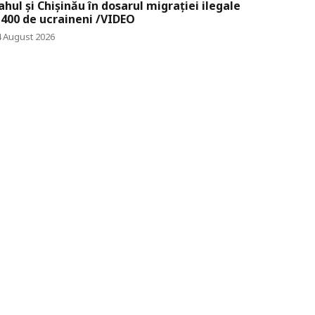
ahul și Chișinău în dosarul migrației ilegale
 400 de ucraineni /VIDEO
4 August 2026