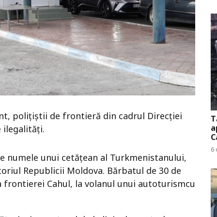
t, polițiștii de frontieră din cadrul Direcției
T
a
legalități.
C
6 
 pe numele unui cetățean al Turkmenistanului,
itoriul Republicii Moldova. Bărbatul de 30 de
a frontierei Cahul, la volanul unui autoturismcu