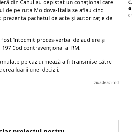
tieră din Cahul au depistat un conațional care
C
a
l de pe ruta Moldova-Italia se aflau cinci
0
t prezenta pachetul de acte și autorizație de
fost întocmit proces-verbal de audiere și
. 197 Cod contravențional al RM.
mulate pe caz urmează a fi transmise către
rea luării unei decizii.
ziuadeazi.md
ciar proiectul nostru