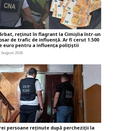
ărbat, reținut în flagrant la Cimișlia într-un
osar de trafic de influență. Ar fi cerut 1.500
e euro pentru a influența polițiștii
5 August 2026
rei persoane reținute după percheziții la