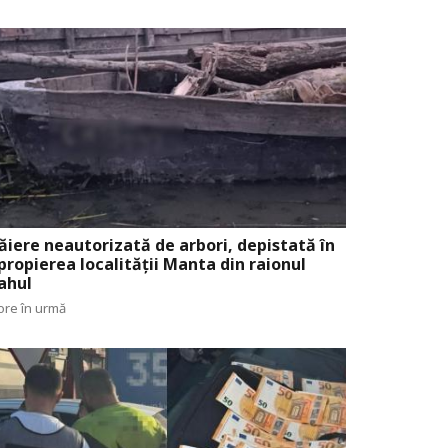
ăiere neautorizată de arbori, depistată în
propierea localității Manta din raionul
ahul
ore în urmă