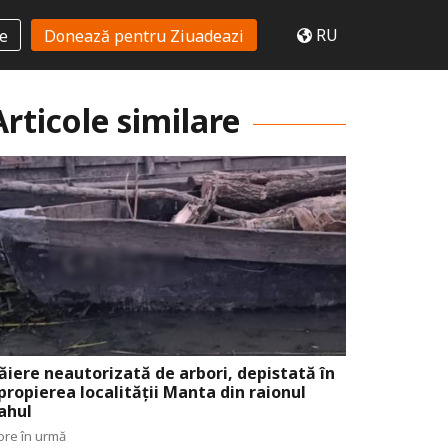
RU
te
Donează pentru Ziuadeazi
Articole similare
ăiere neautorizată de arbori, depistată în
propierea localității Manta din raionul
ahul
ore în urmă