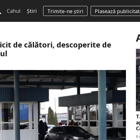
Cahul
Știri
Trimite-ne știri
Plasează publicita
licit de călători, descoperite de
hul
T
a
C
6 