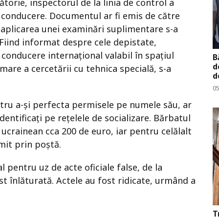
ătorie, inspectorul de la linia de control a
 conducere. Documentul ar fi emis de către
 aplicarea unei examinări suplimentare s-a
. Fiind informat despre cele depistate,
conducere internațional valabil în spațiul
B
d
are a cercetării cu tehnica specială, s-a
d
0
ntru a-și perfecta permisele pe numele său, ar
identificați pe rețelele de socializare. Bărbatul
ucrainean cca 200 de euro, iar pentru celălalt
imit prin poștă.
 pentru uz de acte oficiale false, de la
t înlăturată. Actele au fost ridicate, urmând a
T