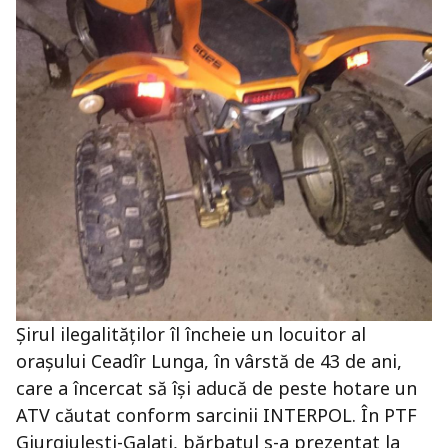
Șirul ilegalităților îl încheie un locuitor al
orașului Ceadîr Lunga, în vârstă de 43 de ani,
care a încercat să își aducă de peste hotare un
ATV căutat conform sarcinii INTERPOL. În PTF
Giurgiulești-Galați, bărbatul s-a prezentat la