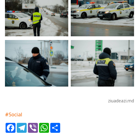
ziuadeazi.md
#Social
Facebook
Telegram
Viber
WhatsApp
Share