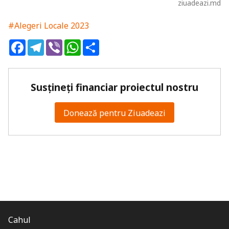
ziuadeazi.md
#Alegeri Locale 2023
Facebook
Telegram
Viber
WhatsApp
Share
Susțineți financiar proiectul nostru
Donează pentru Ziuadeazi
Cahul