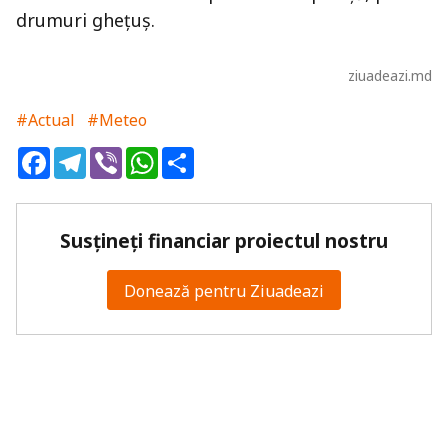
drumuri ghețuș.
ziuadeazi.md
#Actual
#Meteo
Facebook
Telegram
Viber
WhatsApp
Share
Susțineți financiar proiectul nostru
Donează pentru Ziuadeazi