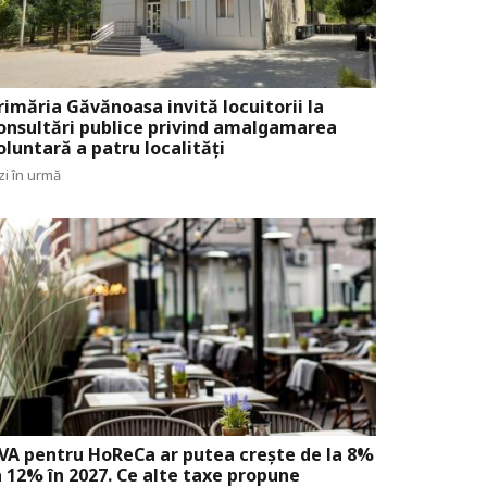
rimăria Găvănoasa invită locuitorii la
onsultări publice privind amalgamarea
oluntară a patru localități
zi în urmă
VA pentru HoReCa ar putea crește de la 8%
a 12% în 2027. Ce alte taxe propune