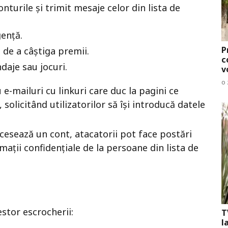
nturile și trimit mesaje celor din lista de
gență.
P
 de a câștiga premii.
c
daje sau jocuri.
v
o 
 e-mailuri cu linkuri care duc la pagini ce
solicitând utilizatorilor să își introducă datele
esează un cont, atacatorii pot face postări
ații confidențiale de la persoane din lista de
estor escrocherii:
T
l