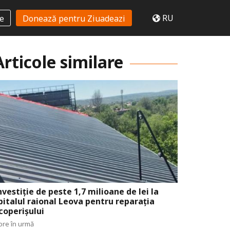
RU
te
Donează pentru Ziuadeazi
Articole similare
nvestiție de peste 1,7 milioane de lei la
pitalul raional Leova pentru reparația
coperișului
ore în urmă