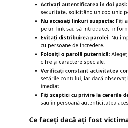
Activați autentificarea în doi pași:
securitate, solicitând un cod unic p
Nu accesați linkuri suspecte:
Fiți a
pe un link sau să introduceți inform
Evitați distribuirea parolei:
Nu împă
cu persoane de încredere.
Folosiți o parolă puternică:
Alegeți
cifre și caractere speciale.
Verificați constant activitatea con
setările contului, iar dacă observaț
imediat.
Fiți sceptici cu privire la cererile d
sau în persoană autenticitatea acest
Ce faceți dacă ați fost victim