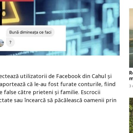
R
ectează utilizatorii de Facebook din Cahul și
m
portează că le-au fost furate conturile, fiind
3 
 false către prieteni și familie. Escrocii
fectate sau încearcă să păcălească oamenii prin