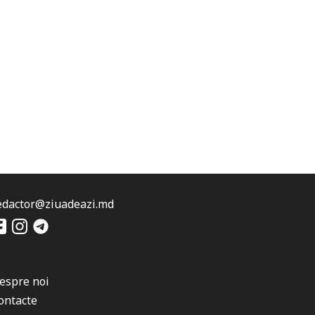
edactor@ziuadeazi.md
espre noi
ontacte