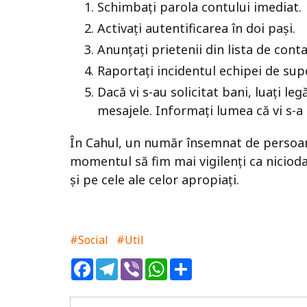
Schimbați parola contului imediat.
Activați autentificarea în doi pași.
Anunțați prietenii din lista de conta
Raportați incidentul echipei de su
Dacă vi s-au solicitat bani, luați le
mesajele. Informați lumea că vi s-a 
În Cahul, un număr însemnat de persoane
momentul să fim mai vigilenți ca nicioda
și pe cele ale celor apropiați.
#Social
#Util
Facebook
Telegram
Viber
WhatsApp
Share