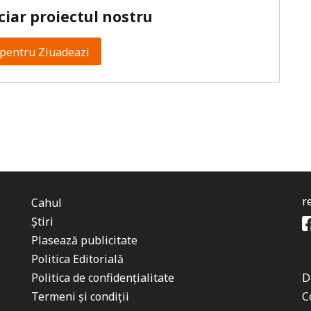
ciar proiectul nostru
pentru Ziuadeazi
r
Cahul
Știri
Plasează publicitate
Politica Editorială
Politica de confidențialitate
D
Termeni și condiții
C