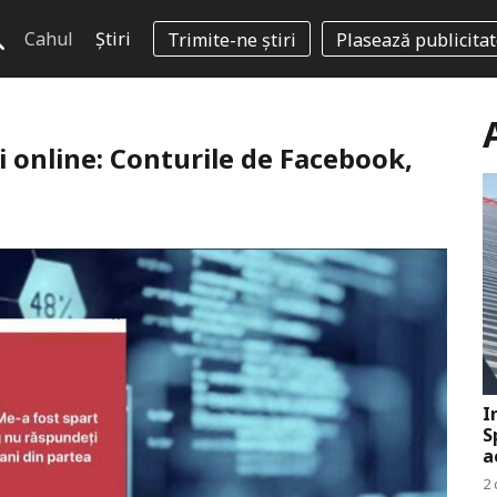
Cahul
Știri
Trimite-ne știri
Plasează publicita
ii online: Conturile de Facebook,
I
S
a
2 