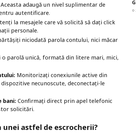
G
Aceasta adaugă un nivel suplimentar de
o 
entru autentificare.
tenți la mesajele care vă solicită să dați click
ații personale.
rtășiți niciodată parola contului, nici măcar
 o parolă unică, formată din litere mari, mici,
tului:
Monitorizați conexiunile active din
i dispozitive necunoscute, deconectați-le
e bani:
Confirmați direct prin apel telefonic
or solicitări.
a unei astfel de escrocherii?