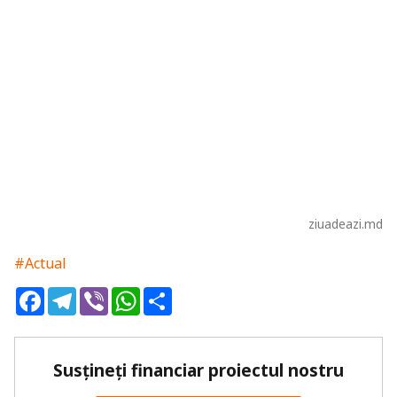
ziuadeazi.md
#Actual
Facebook
Telegram
Viber
WhatsApp
Share
Susțineți financiar proiectul nostru